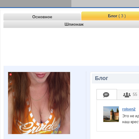
Блог
( 3 )
Основное
Шпионаж
Блог
55
rolsen2
Это не ид
наш крес