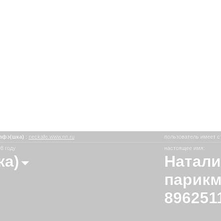
афэ(шка)
:
neckafe.www.nn.ru
пользователь имеет с
8 году
настоящее имя:
ка)
Натали
парикм
896251