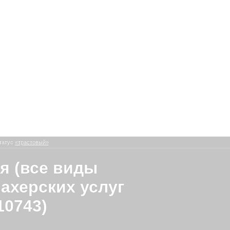
татус
«трастовый»
я (все виды
ахерских услуг
10743)