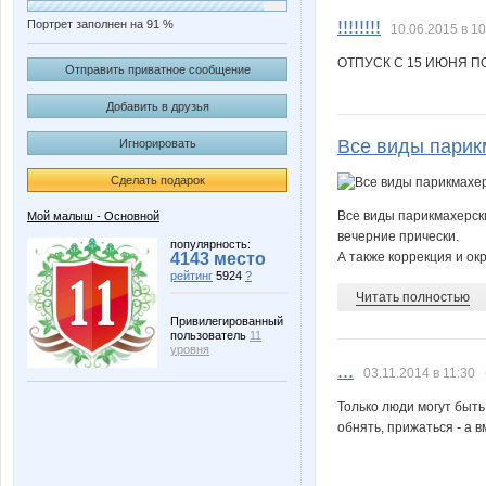
!!!!!!!!
Портрет заполнен на 91 %
10.06.2015 в 10
ОТПУСК С 15 ИЮНЯ П
Отправить приватное сообщение
Добавить в друзья
Все виды парик
Игнорировать
Сделать подарок
Все виды парикмахерски
Мой малыш - Основной
вечерние прически.
популярность:
4143 место
А также коррекция и ок
рейтинг
5924
?
Читать полностью
Привилегированный
пользователь
11
уровня
...
03.11.2014 в 11:30
Только люди могут быть 
обнять, прижаться - а в