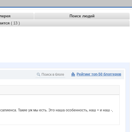
лерея
Поиск людей
вится
( 13 )
Рейтинг топ-50 блоггеров
 сапиенса. Такие уж мы есть. Это наша особенность, наш + и наш -,