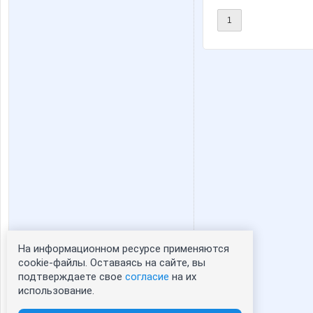
1
На информационном ресурсе применяются
Статистика портрета:
cookie-файлы. Оставаясь на сайте, вы
подтверждаете свое
согласие
на их
сейчас просматривают портрет - 0
использование.
зарегистрированные пользователи
посетившие портрет за 7 дней - 0