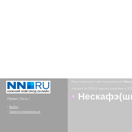
Персональный сайт пользователя
Неск
портрет № 83818 зарегистрирован в 200
Нескафэ(ш
Привет, Гость !
-
Войти
-
Зарегистрироваться